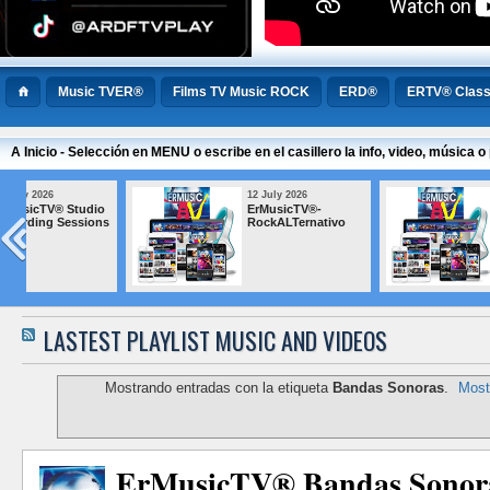
Music TVER®
Films TV Music ROCK
ERD®
ERTV® Class
A Inicio - Selección en MENU o escribe en el casillero la info, video, música
12 July 2026
12 July 2026
ErMusicTV® BLUES
ErMusicTV® M
Popular Argen
LASTEST PLAYLIST MUSIC AND VIDEOS
Mostrando entradas con la etiqueta
Bandas Sonoras
.
Most
ErMusicTV® Bandas Sonoras