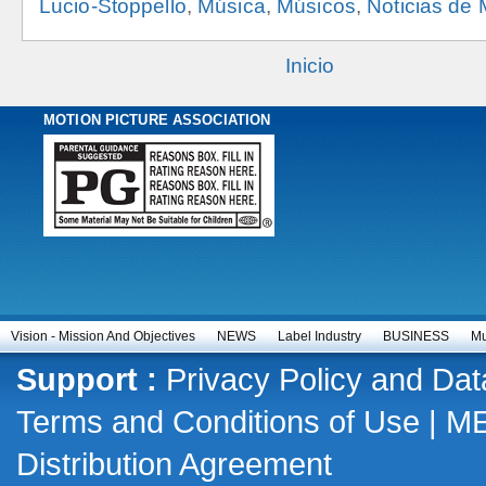
Lucio-Stoppello
,
Música
,
Músicos
,
Noticias de
Inicio
MOTION PICTURE ASSOCIATION
Vision - Mission And Objectives
NEWS
Label Industry
BUSINESS
Mu
Support :
Privacy Policy and Dat
Terms and Conditions of Use
|
M
Distribution Agreement