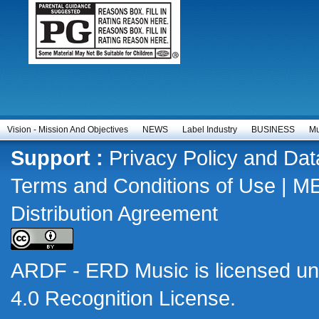
Vision - Mission And Objectives
NEWS
Label Industry
BUSINESS
Mu
Support :
Privacy Policy and Dat
Terms and Conditions of Use
|
M
Distribution Agreement
ARDF - ERD Music
is licensed u
4.0 Recognition License
.