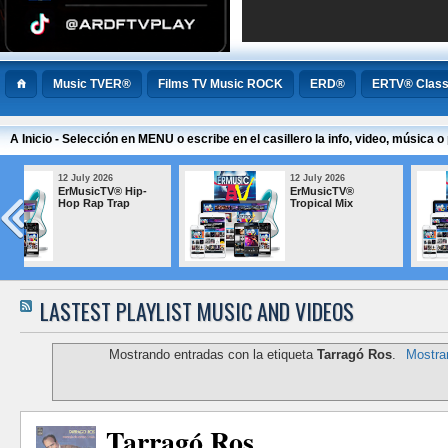
Music TVER®
Films TV Music ROCK
ERD®
ERTV® Class
A Inicio - Selección en MENU o escribe en el casillero la info, video, música
12 July 2026
12 July 2026
das
ErMusicTV® Studio
ErMusicTV®-
s
Recording Sessions
RockALTernat
LASTEST PLAYLIST MUSIC AND VIDEOS
Mostrando entradas con la etiqueta
Tarragó Ros
.
Mostrar
Tarragó Ros