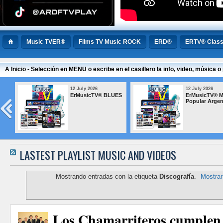
Music TVER®
Films TV Music ROCK
ERD®
ERTV® Class
A Inicio - Selección en MENU o escribe en el casillero la info, video, música
12 July 2026
12 July 2026
ErMusicTV® BLUES
ErMusicTV® M
Popular Argen
LASTEST PLAYLIST MUSIC AND VIDEOS
Mostrando entradas con la etiqueta
Discografía
.
Mostrar
Los Chamarriteros cumplen 