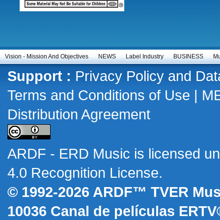
Vision - Mission And Objectives
NEWS
Label Industry
BUSINESS
Mu
Support :
Privacy Policy and Dat
Terms and Conditions of Use
|
M
Distribution Agreement
ARDF - ERD Music
is licensed u
4.0 Recognition License
.
© 1992-2026 ARDF™ TVER Musi
10036
Canal de películas ERTV