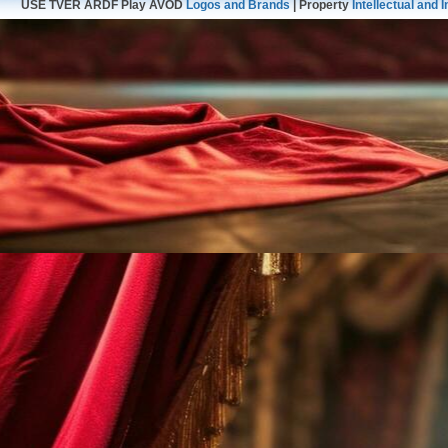
USE TVER ARDF Play AVOD
Logos and Brands
| Property
Intellectual and I