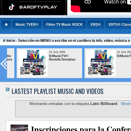
Music TVER®
Films TV Music ROCK
ERD®
ERTV® Class
A Inicio - Selección en MENU o escribe en el casillero la info, video, música
12 July 2026
12 July 2026
ErMusicTV® BLUES
ErMusicTV® M
Popular Argen
LASTEST PLAYLIST MUSIC AND VIDEOS
Mostrando entradas con la etiqueta
Latin Billboard
.
Mostr
Inscripciones para la Confer