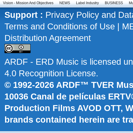
Vision - Mission And Objectives
NEWS
Label Industry
BUSINESS
Mu
Support :
Privacy Policy and Dat
Terms and Conditions of Use
|
M
Distribution Agreement
ARDF - ERD Music
is licensed u
4.0 Recognition License
.
© 1992-2026 ARDF™ TVER Musi
10036
Canal de películas ERTV
Production Films AVOD OTT, 
brands contained herein are t