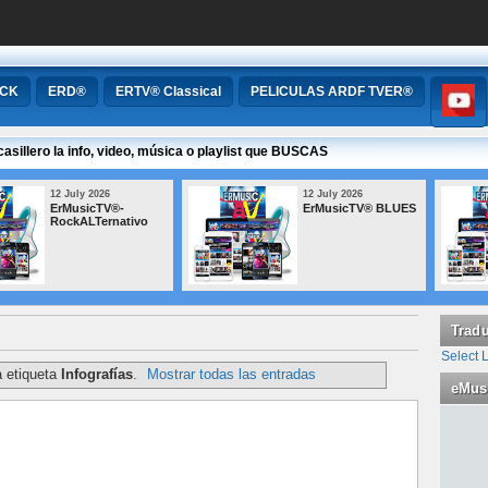
OCK
ERD®
ERTV® Classical
PELICULAS ARDF TVER®
casillero la info, video, música o playlist que BUSCAS
12 July 2026
12 July 2026
ErMusicTV® BLUES
ErMusicTV® Musica
Popular Argentina
Tradu
Select
a etiqueta
Infografías
.
Mostrar todas las entradas
eMus