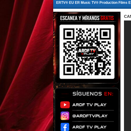
ERTV® EU ER Music TV® Production Films 
CA