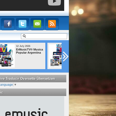
12 July 2026
12 July 2026
ErMusicTV® Latin
ErMusicTV® POP
Shows EN VIVO
Latino
ire Traducir Oversette Übersetzen
 Language
▼
ic