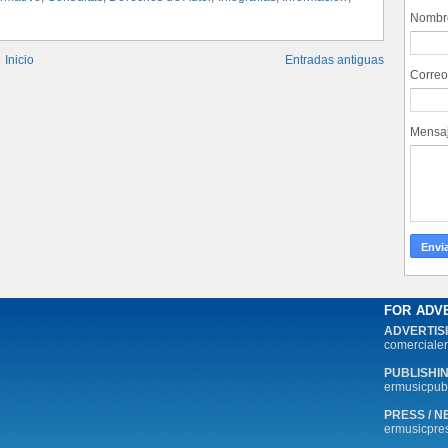
Nombr
Inicio
Entradas antiguas
Correo
Mensa
FOR ADV
ADVERTIS
comerciale
PUBLISHI
ermusicpub
PRESS / 
ermusicpr