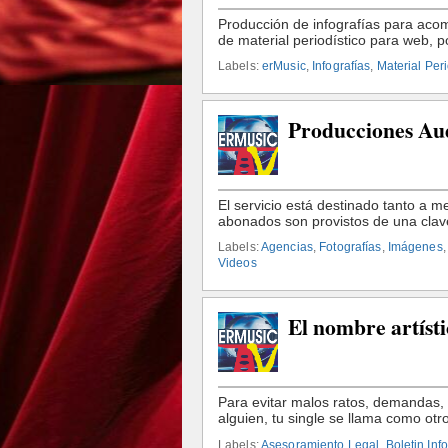
Labels:
erMusic
,
Infografías
,
Material Peri
Producciones Aud
Labels:
Agencias
,
Fotografías
,
Imágenes
Videos
El nombre artísti
Labels:
Asesoramiento Legal
,
Boletin Inf