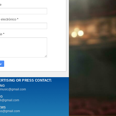
e
 electrónico
*
je
*
ERTISING OR PRESS CONTACT:
ING
rmusic@gmail.com
NG
li@gmail.com
NEWS
ess@gmail.com