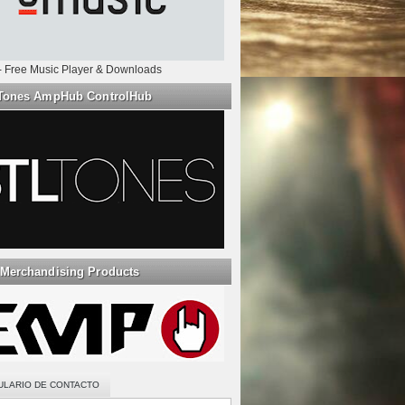
- Free Music Player & Downloads
Tones AmpHub ControlHub
Merchandising Products
ULARIO DE CONTACTO