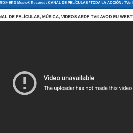
ERD® ERD Music® Records / CANAL DE PELÍCULAS / TODA LA ACCIÓN / TVer®
NAL DE PELÍCULAS, MÚSICA, VIDEOS ARDF TV® AVOD EU WEBT