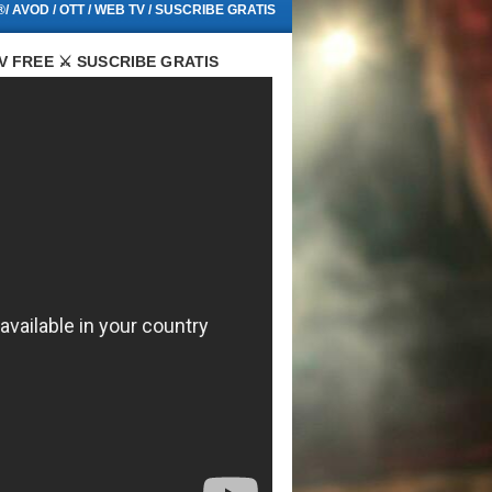
/ AVOD / OTT / WEB TV / SUSCRIBE GRATIS
V FREE ⚔️ SUSCRIBE GRATIS