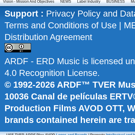
Vision - Mission And Objectives
NEWS
Label Industry
BUSINESS
Mu
Support :
Privacy Policy and Dat
Terms and Conditions of Use
|
M
Distribution Agreement
ARDF - ERD Music
is licensed u
4.0 Recognition License
.
© 1992-2026 ARDF™ TVER Musi
10036
Canal de películas ERTV
Production Films AVOD OTT, 
brands contained herein are t