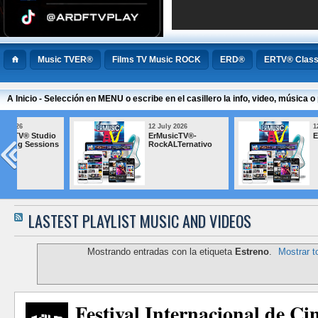
Music TVER®
Films TV Music ROCK
ERD®
ERTV® Class
A Inicio - Selección en MENU o escribe en el casillero la info, video, música
12 July 2026
12 July 2026
ErMusicTV® BLUES
ErMusicTV® M
Popular Argen
LASTEST PLAYLIST MUSIC AND VIDEOS
Mostrando entradas con la etiqueta
Estreno
.
Mostrar t
Festival Internacional de Ci