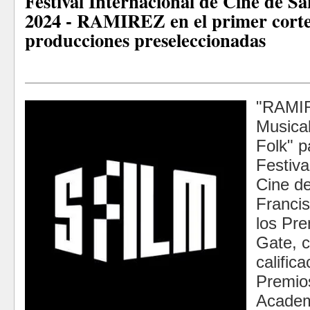
Festival Internacional de Cine de S
2024 - RAMIREZ en el primer corte
producciones preseleccionadas
"RAMI
Musica
Folk" p
Festiva
Cine d
Francis
los Pr
Gate, 
calific
Premio
Acade