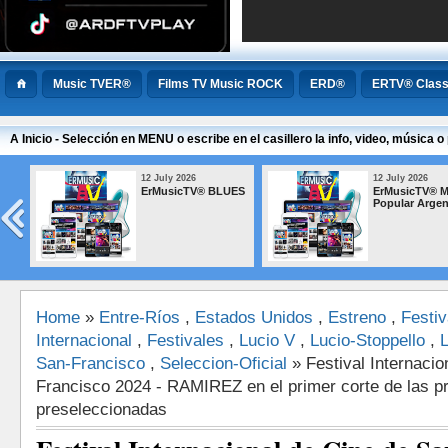
Music TVER®
Films TV Music ROCK
ERD®
ERTV® Class
A Inicio - Selección en MENU o escribe en el casillero la info, video, música
12 July 2026
12 July 2026
ErMusicTV® BLUES
ErMusicTV® M
Popular Argen
Home
»
Entre-Ríos
,
Estados Unidos
,
Estreno
,
Festiv
Internacional
,
Festivales
,
Lucio V
,
Lucio-Stoppello
,
San-Francisco
,
Seleccion-Oficial
» Festival Internacio
Francisco 2024 - RAMIREZ en el primer corte de las p
preseleccionadas