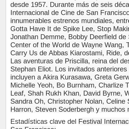
desde 1957.
Durante más de seis décad
Internacional de Cine de San Francisc
innumerables estrenos mundiales, entre
Gotta Have It de Spike Lee, Stop Mak
Jonathan Demme, Bobby Deerfield de 
Center of the World de Wayne Wang, T
Carry Us de Abbas Kiarostami, Ride, d
Las aventuras de Priscilla, reina del de
Stephan Eliot.
Los invitados anteriores 
incluyen a Akira Kurasawa, Greta Gerwi
Michelle Yeoh, Bo Burnham, Charlize 
Leaf, Shah Rukh Khan, David Byrne, W
Sandra Oh, Christopher Nolan, Celine
Harron, Steven Soderbergh y muchos 
Estadísticas clave del
Festival Interna