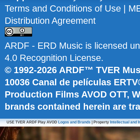
Terms and Conditions of Use
|
M
Distribution Agreement
ARDF - ERD Music
is licensed u
4.0 Recognition License
.
© 1992-2026 ARDF™ TVER Musi
10036
Canal de películas ERTV
Production Films AVOD OTT, 
brands contained herein are t
USE TVER ARDF Play AVOD
Logos and Brands
| Property
Intellectual and I