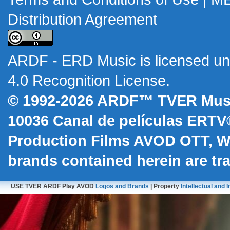
Distribution Agreement
ARDF - ERD Music
is licensed u
4.0 Recognition License
.
© 1992-2026 ARDF™ TVER Musi
10036
Canal de películas ERTV
Production Films AVOD OTT, 
brands contained herein are t
USE TVER ARDF Play AVOD
Logos and Brands
| Property
Intellectual and I