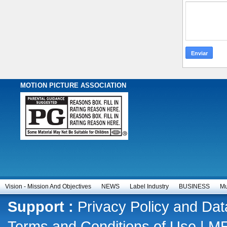
MOTION PICTURE ASSOCIATION
Vision - Mission And Objectives
NEWS
Label Industry
BUSINESS
Mu
Support :
Privacy Policy and Dat
Terms and Conditions of Use
|
M