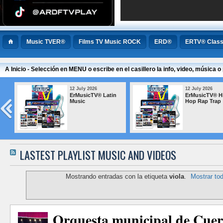
Music TVER®
Films TV Music ROCK
ERD®
ERTV® Class
A Inicio - Selección en MENU o escribe en el casillero la info, video, música
12 July 2026
12 July 2026
das
ErMusicTV® Studio
ErMusicTV®-
s
Recording Sessions
RockALTernat
LASTEST PLAYLIST MUSIC AND VIDEOS
Mostrando entradas con la etiqueta
viola
.
Mostrar to
Orquesta municipal de Cue