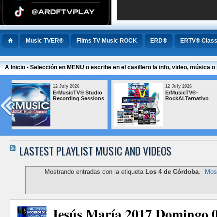
Music TVER®
Films TV Music ROCK
ERD®
ERTV® Class
A Inicio - Selección en MENU o escribe en el casillero la info, video, música
6
12 July 2026
12 July 
V®-
ErMusicTV® BLUES
ErMusi
rnativo
Popula
LASTEST PLAYLIST MUSIC AND VIDEOS
Mostrando entradas con la etiqueta
Los 4 de Córdoba
.
Most
Jesús María 2017 Domingo 