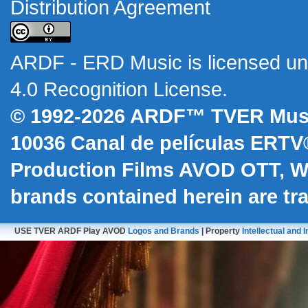
Distribution Agreement
ARDF - ERD Music
is licensed u
4.0 Recognition License
.
© 1992-2026 ARDF™ TVER Musi
10036
Canal de películas ERTV
Production Films AVOD OTT, 
brands contained herein are t
USE TVER ARDF Play AVOD
Logos and Brands
| Property
Intellectual and I