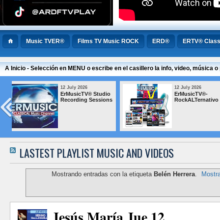
Music TVER®
Films TV Music ROCK
ERD®
ERTV® Class
A Inicio - Selección en MENU o escribe en el casillero la info, video, música
12 July 2026
12 July 
®-
ErMusicTV® BLUES
ErMusi
nativo
Popular
LASTEST PLAYLIST MUSIC AND VIDEOS
Mostrando entradas con la etiqueta
Belén Herrera
.
Mostra
Jesús María Jue 12