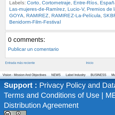
Labels:
Corto
,
Cortometraje
,
Entre-Ríos
,
Españ
Las-mujeres-de-Ramírez
,
Lucio-V
,
Premios de 
GOYA
,
RAMIREZ
,
RAMIREZ-La-Película
,
SKB
Benidorm-Film-Festival
0 comments:
Publicar un comentario
Entrada más reciente
Inicio
Vision - Mission And Objectives
NEWS
Label Industry
BUSINESS
Mu
Support :
Privacy Policy and Dat
Terms and Conditions of Use
|
M
Distribution Agreement