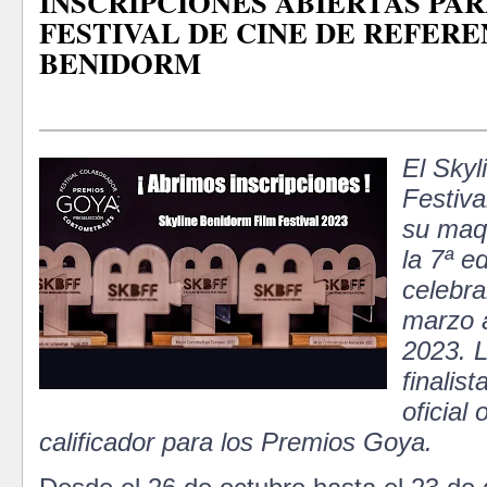
INSCRIPCIONES ABIERTAS PAR
FESTIVAL DE CINE DE REFERE
BENIDORM
El Skyl
Festiv
su maqu
la 7ª e
celebra
marzo a
2023. L
finalis
oficial
calificador para los Premios Goya.