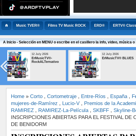
Music TVER®
Films TV Music ROCK
ERD®
ERTV® Class
A Inicio - Selección en MENU o escribe en el casillero la info, video, música
12 July 2026
12 July 2026
ErMusicTV® BLUES
ErMusicTV® M
Popular Argen
Home
»
Corto
,
Cortometraje
,
Entre-Ríos
,
España
,
F
mujeres-de-Ramírez
,
Lucio-V
,
Premios de la Academ
RAMIREZ
,
RAMIREZ-La-Película
,
SKBFF
,
Skyline-B
INSCRIPCIONES ABIERTAS PARA EL FESTIVAL DE 
DE BENIDORM